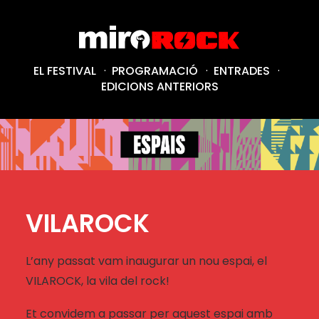
EL FESTIVAL
·
PROGRAMACIÓ
·
ENTRADES
·
EDICIONS ANTERIORS
VILAROCK
L’any passat vam inaugurar un nou espai, el
VILAROCK, la vila del rock!
Et convidem a passar per aquest espai amb