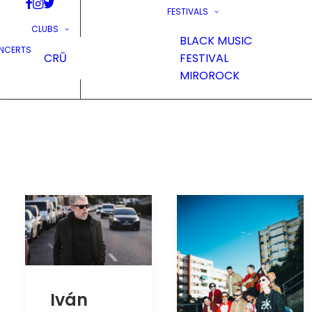
FESTIVALS
CLUBS
BLACK MUSIC
NCERTS
CRŪ
FESTIVAL
MIROROCK
Iván