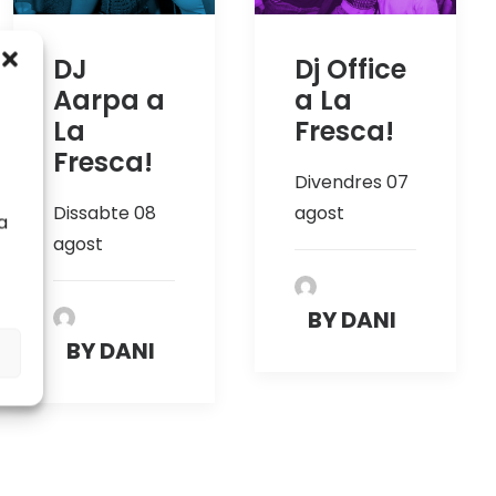
DJ
Dj Office
Aarpa a
a La
La
Fresca!
Fresca!
Divendres 07
Dissabte 08
agost
a
agost
BY DANI
BY DANI