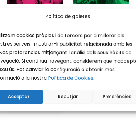
Política de galetes
DJ
Dj Buyi a
ASTRA a
La
la
Fresca!
ilitzem cookies pròpies i de tercers per a millorar els
Fresca!
stres serveis i mostrar-li publicitat relacionada amb les
Divendres 14
ves preferències mitjançant l’anàlisi dels seus hàbits de
Dissabte 15
agost
vegació. Si continua navegant, considerem que n’accept
agost
 seu ús. Pot canviar la configuració o obtenir més
formació a la nostra
Política de Cookies
.
BY DANI
BY DANI
Acceptar
Rebutjar
Preferències