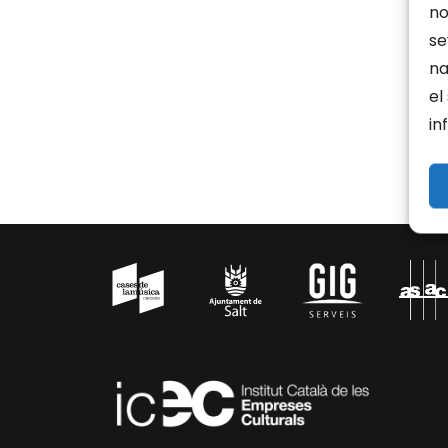
no
se
na
el
in