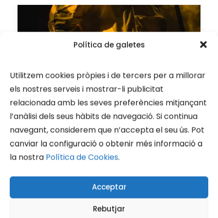
Política de galetes
Utilitzem cookies pròpies i de tercers per a millorar
OASIS EXIST - Tribut a
els nostres serveis i mostrar-li publicitat
Oasis
relacionada amb les seves preferències mitjançant
l’anàlisi dels seus hàbits de navegació. Si continua
Dissabte 22 agost
navegant, considerem que n’accepta el seu ús. Pot
canviar la configuració o obtenir més informació a
BY TINA
la nostra
Política de Cookies
.
Acceptar
Rebutjar