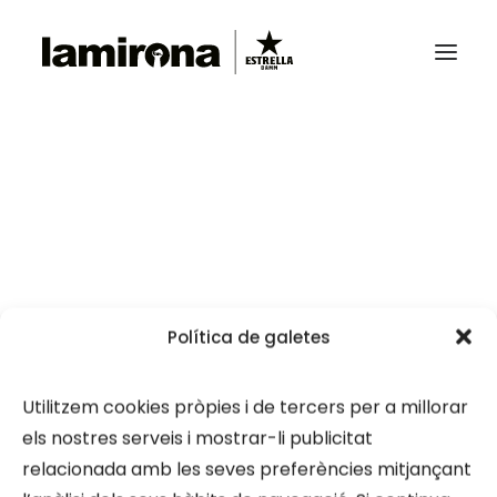
CRŪ
Nothing Found
BLACK MUSIC FESTIVAL
MIROROCK
It seems we can’t find what you’re looking for.
Perhaps searching can help.
Política de galetes
Utilitzem cookies pròpies i de tercers per a millorar
els nostres serveis i mostrar-li publicitat
relacionada amb les seves preferències mitjançant