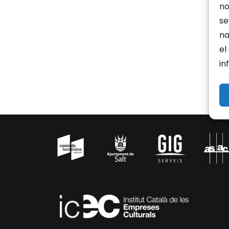
no
se
na
el
in