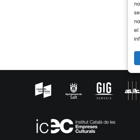
no
se
na
el
in