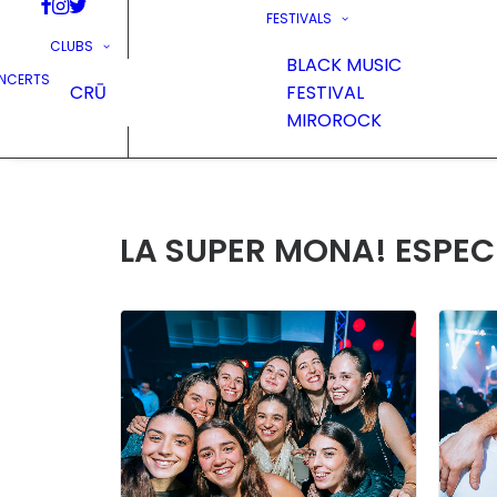
FESTIVALS
CLUBS
BLACK MUSIC
NCERTS
CRŪ
FESTIVAL
MIROROCK
LA SUPER MONA! ESPECI